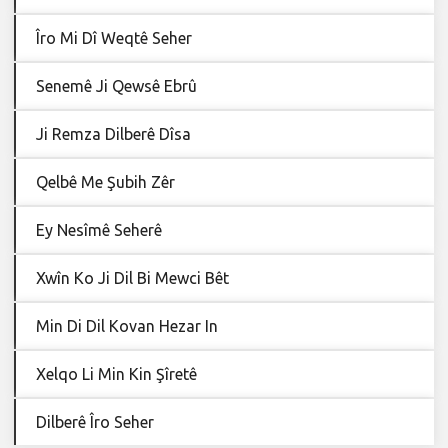
Îro Mi Dî Weqtê Seher
Senemê Ji Qewsê Ebrû
Ji Remza Dilberê Dîsa
Qelbê Me Şubih Zêr
Ey Nesîmê Seherê
Xwîn Ko Ji Dil Bi Mewci Bêt
Min Di Dil Kovan Hezar In
Xelqo Li Min Kin Şîretê
Dilberê Îro Seher