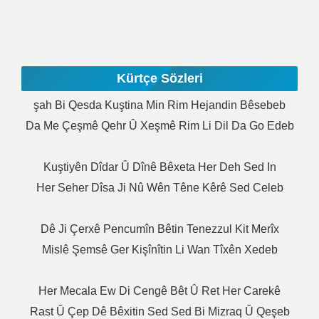
Kürtçe Sözleri
Şah Bi Qesda Kuştina Min Rim Hejandin Bêsebeb
Da Me Çeşmê Qehr Û Xeşmê Rim Li Dil Da Go Edeb
Kuştiyên Dîdar Û Dînê Bêxeta Her Deh Sed In
Her Seher Dîsa Ji Nû Wên Têne Kêrê Sed Celeb
Dê Ji Çerxê Pencumîn Bêtin Tenezzul Kit Merîx
Mislê Şemsê Ger Kişînîtin Li Wan Tîxên Xedeb
Her Mecala Ew Di Cengê Bêt Û Ret Her Carekê
Rast Û Çep Dê Bêxitin Sed Sed Bi Mizraq Û Qeşeb