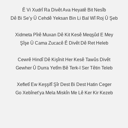
Ê Vi Xudrî Ra Divêt Ava Heyatê Bit Nesîb
Dê Bi Se’y Û Cehdê Yeksan Bin Li Bal Wî Roj Û Şeb
Xidmeta Pîrê Muxan Dê Kit Kesê Meqşûd E Mey
Şîşe Û Cama Zucacê Ê Divêt Dê Ret Heleb
Cewrê Hindî Dê Kişînit Her Kesê Tawûs Divêt
Gewher Û Durra Yetîm Bê Terk-I Ser Têtin Teleb
Xefletî Ew Keşşifî Şîr Dest Bi Dest Hatin Ceger
Go Xebînet’ya Mela Miskîn Me Lê Ker Kir Kezeb