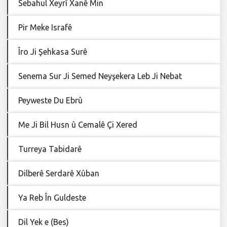
Sebahul Xeyrî Xanê Min
Pir Meke Israfê
Îro Ji Şehkasa Surê
Senema Sur Ji Semed Neyşekera Leb Ji Nebat
Peyweste Du Ebrû
Me Ji Bil Husn û Cemalê Çi Xered
Turreya Tabidarê
Dilberê Serdarê Xûban
Ya Reb În Guldeste
Dil Yek e (Bes)