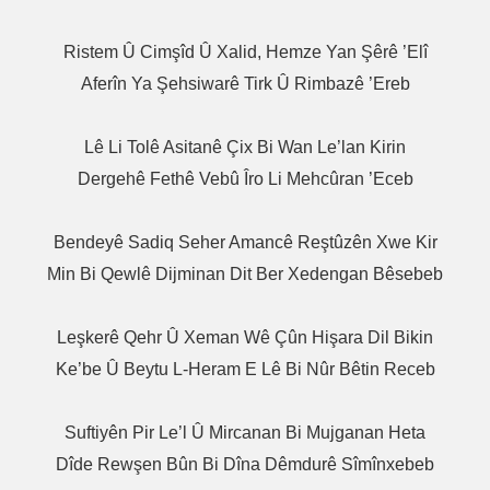
Ristem Û Cimşîd Û Xalid, Hemze Yan Şêrê ’Elî
Aferîn Ya Şehsiwarê Tirk Û Rimbazê ’ereb
Lê Li Tolê Asitanê Çix Bi Wan Le’lan Kirin
Dergehê Fethê Vebû Îro Li Mehcûran ’eceb
Bendeyê Sadiq Seher Amancê Reştûzên Xwe Kir
Min Bi Qewlê Dijminan Dit Ber Xedengan Bêsebeb
Leşkerê Qehr Û Xeman Wê Çûn Hişara Dil Bikin
Ke’be Û Beytu L-Heram E Lê Bi Nûr Bêtin Receb
Suftiyên Pir Le’l Û Mircanan Bi Mujganan Heta
Dîde Rewşen Bûn Bi Dîna Dêmdurê Sîmînxebeb