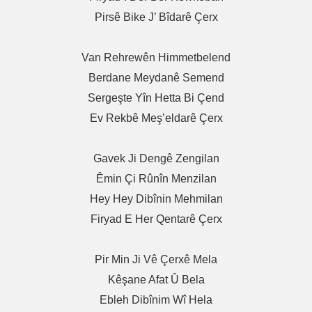
Pirsê Bike J’ Bîdarê Çerx
Van Rehrewên Himmetbelend
Berdane Meydanê Semend
Sergeşte Yîn Hetta Bi Çend
Ev Rekbê Meş’eldarê Çerx
Gavek Ji Dengê Zengilan
Êmin Çi Rûnîn Menzilan
Hey Hey Dibînin Mehmilan
Firyad E Her Qentarê Çerx
Pir Min Ji Vê Çerxê Mela
Kêşane Afat Û Bela
Ebleh Dibînim Wî Hela