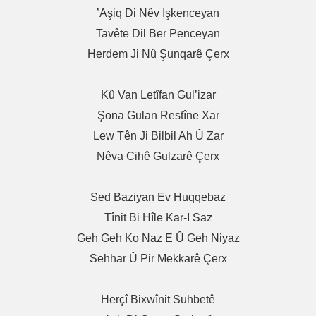
’Aşiq Di Nêv Işkenceyan
Tavête Dil Ber Penceyan
Herdem Ji Nû Şunqarê Çerx
Kû Van Letîfan Gul’izar
Şona Gulan Restîne Xar
Lew Tên Ji Bilbil Ah Û Zar
Nêva Cihê Gulzarê Çerx
Sed Baziyan Ev Huqqebaz
Tînit Bi Hîle Kar-I Saz
Geh Geh Ko Naz E Û Geh Niyaz
Sehhar Û Pir Mekkarê Çerx
Herçî Bixwînit Suhbetê