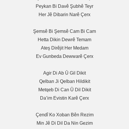
Peykan Bi Davê Şubhê Teyr
Her Jê Dibarin Narê Çerx
Şemsê Bi Şemsê Cam Bi Cam
Hetta Dikin Dewrê Temam
Ateş Dirêjit Her Medam
Ev Gunbeda Dewwarê Çerx
Agir Di Ab Û Gil Dikit
Qelban Ji Qelban Hildikit
Metqeb Di Can Û Dil Dikit
Da’im Evistin Karê Çerx
Çendî Ko Xoban Bên Rezim
Min Jê Di Dil Da Nin Gezim