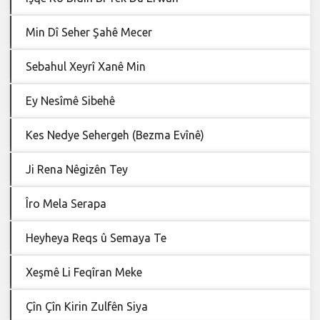
Min Dî Seher Şahê Mecer
Sebahul Xeyrî Xanê Min
Ey Nesîmê Sibehê
Kes Nedye Sehergeh (Bezma Evînê)
Ji Rena Nêgizên Tey
Îro Mela Serapa
Heyheya Reqs û Semaya Te
Xeşmê Li Feqîran Meke
Çîn Çîn Kirin Zulfên Siya