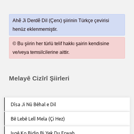
Ahê Ji Derdê Dil (Çerx) şiirinin Türkçe çevirisi
henüz eklenmemiştir.
© Bu şiirin her türlü telif hakkı şairin kendisine
ve/veya temsilcilerine aittir.
Melayê Cizîrî Şiirleri
Dîsa Ji Nû Bêhal e Dil
Bê Lebê Lelî Mela (Çi Hez)
Işqê Ko Bidin Bi Yek Du Erwah