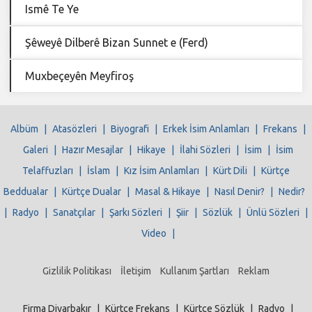
Ismê Te Ye
Şêweyê Dilberê Bizan Sunnet e (Ferd)
Muxbeçeyên Meyfiroş
Albüm
|
Atasözleri
|
Biyografi
|
Erkek İsim Anlamları
|
Frekans
|
Galeri
|
Hazır Mesajlar
|
Hikaye
|
İlahi Sözleri
|
İsim
|
İsim
Telaffuzları
|
İslam
|
Kız İsim Anlamları
|
Kürt Dili
|
Kürtçe
Beddualar
|
Kürtçe Dualar
|
Masal & Hikaye
|
Nasıl Denir?
|
Nedir?
|
Radyo
|
Sanatçılar
|
Şarkı Sözleri
|
Şiir
|
Sözlük
|
Ünlü Sözleri
|
Video
|
Gizlilik Politikası
İletişim
Kullanım Şartları
Reklam
Firma Diyarbakır
|
Kürtçe Frekans
|
Kürtçe Sözlük
|
Radyo
|