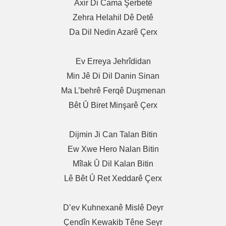
Axir Di Cama Şerbetê
Zehra Helahil Dê Detê
Da Dil Nedin Azarê Çerx
Ev Erreya Jehrîdidan
Min Jê Di Dil Danin Sinan
Ma L’behrê Ferqê Duşmenan
Bêt Û Biret Minşarê Çerx
Dijmin Ji Can Talan Bitin
Ew Xwe Hero Nalan Bitin
Mîlak Û Dil Kalan Bitin
Lê Bêt Û Ret Xeddarê Çerx
D’ev Kuhnexanê Mislê Deyr
Çendîn Kewakib Têne Seyr