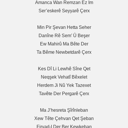
Amanca Wan Remzan Ez Im
Ser’eskerê Seyyarê Çerx
Min Pir Şevan Hetta Seher
Danîne Rê Sem’ Û Beşer
Ew Mahirû Ma Bête Der
Ta Bême Newbetdarê Çerx
Kes Dî Li Lewhê Sîne Qet
Neqşek Vehatî Bêxelet
Herdem Ji Nû Yek Tazexet
Tavête Der Pergarê Çerx
Ma J’hesreta Şîrînleban
Xew Tête Çehvan Qet Şeban
Firyad-I Der Ber Kewkeban