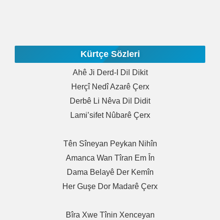
Kürtçe Sözleri
Ahê Ji Derd-I Dil Dikit
Herçî Nedî Azarê Çerx
Derbê Li Nêva Dil Didit
Lami’sifet Nûbarê Çerx
Tên Sîneyan Peykan Nihîn
Amanca Wan Tîran Em În
Dama Belayê Der Kemîn
Her Guşe Dor Madarê Çerx
Bîra Xwe Tînin Xenceyan