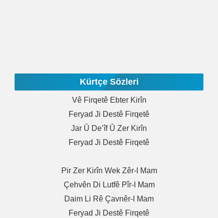
Kürtçe Sözleri
Vê Firqetê Ebter Kirîn
Feryad Ji Destê Firqetê
Jar Û De’îf Û Zer Kirîn
Feryad Ji Destê Firqetê
Pir Zer Kirîn Wek Zêr-I Mam
Çehvên Di Lutfê Pîr-I Mam
Daim Li Rê Çavnêr-I Mam
Feryad Ji Destê Firqetê