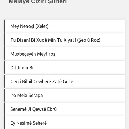
Melayê Cizîrî Şiirleri
Mey Nenoşî (Xelet)
Tu Dizanî Bi Xudê Min Tu Xiyal î (Şeb û Roz)
Muxbeçeyên Meyfiroş
Dil Jimin Bir
Gerçi Bilbil Cewherê Zatê Gul e
Îro Mela Serapa
Senemê Ji Qewsê Ebrû
Ey Nesîmê Seherê