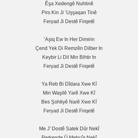
Êşa Xedengê Nuhtinê
Pirs Kin Ji ’uşşaqan Tinê
Feryad Ji Destê Firqetê
’Aşiq Ew In Her Dimirin
Çend Yek Di Remzên Dilber In
Keybir Li Dil Min Bihtir In
Feryad Ji Destê Firqetê
Ya Reb Bi Dîdara Xwe Kî
Min Waşilê Yarê Xwe Kî
Bes Şohtiyê Narê Xwe Kî
Feryad Ji Destê Firqetê
Me J’ Dostê Satek Dûr Nekî
Perkende Û Mehcûr Nekî