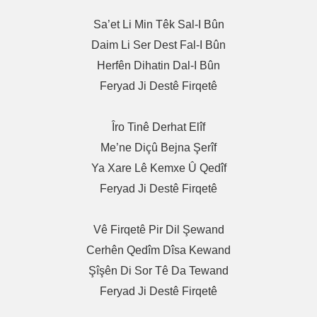
Sa’et Li Min Têk Sal-I Bûn
Daim Li Ser Dest Fal-I Bûn
Herfên Dihatin Dal-I Bûn
Feryad Ji Destê Firqetê
Îro Tinê Derhat Elîf
Me’ne Diçû Bejna Şerîf
Ya Xare Lê Kemxe Û Qedîf
Feryad Ji Destê Firqetê
Vê Firqetê Pir Dil Şewand
Cerhên Qedîm Dîsa Kewand
Şîşên Di Sor Tê Da Tewand
Feryad Ji Destê Firqetê