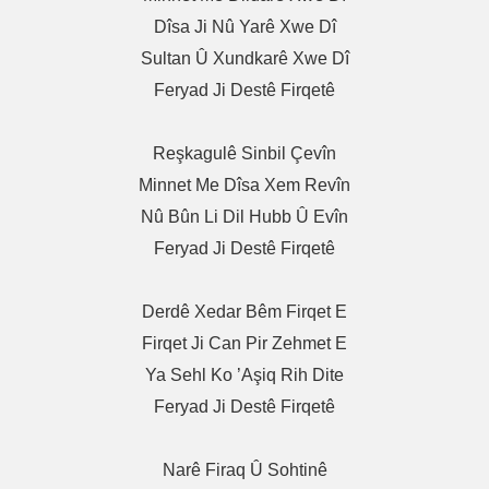
Dîsa Ji Nû Yarê Xwe Dî
Sultan Û Xundkarê Xwe Dî
Feryad Ji Destê Firqetê
Reşkagulê Sinbil Çevîn
Minnet Me Dîsa Xem Revîn
Nû Bûn Li Dil Hubb Û Evîn
Feryad Ji Destê Firqetê
Derdê Xedar Bêm Firqet E
Firqet Ji Can Pir Zehmet E
Ya Sehl Ko ’aşiq Rih Dite
Feryad Ji Destê Firqetê
Narê Firaq Û Sohtinê