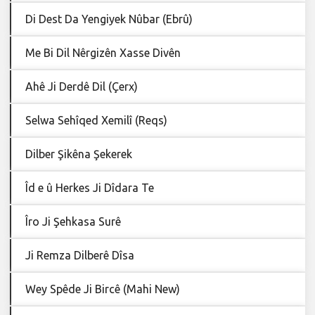
Di Dest Da Yengiyek Nûbar (Ebrû)
Me Bi Dil Nêrgizên Xasse Divên
Ahê Ji Derdê Dil (Çerx)
Selwa Sehîqed Xemilî (Reqs)
Dilber Şikêna Şekerek
Îd e û Herkes Ji Dîdara Te
Îro Ji Şehkasa Surê
Ji Remza Dilberê Dîsa
Wey Spêde Ji Bircê (Mahi New)