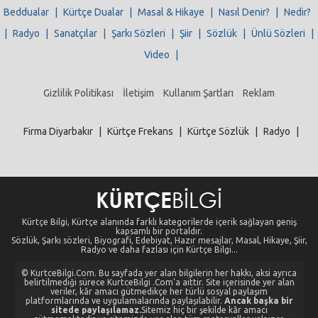
Beddualar
|
Kürtçe Dualar
|
Masal & Hikaye
|
Nasıl Denir?
|
Nedir?
|
Radyo
|
Sanatçılar
|
Şarkı Sözleri
|
Şiir
|
Sözlük
|
Ünlü Sözleri
|
Video
|
Gizlilik Politikası
İletişim
Kullanım Şartları
Reklam
Firma Diyarbakır
|
Kürtçe Frekans
|
Kürtçe Sözlük
|
Radyo
|
Kürtçe Bilgi, Kürtçe alanında farklı kategorilerde içerik sağlayan geniş
kapsamlı bir portaldır.
Sözlük, Şarkı sözleri, Biyografi, Edebiyat, Hazır mesajlar, Masal, Hikaye, Şiir,
Radyo ve daha fazlası için Kürtçe Bilgi...
© KurtceBilgi.Com. Bu sayfada yer alan bilgilerin her hakkı, aksi ayrıca
belirtilmediği sürece KurtceBilgi .Com'a aittir. Site içerisinde yer alan
veriler, kâr amacı gütmedikçe her türlü sosyal paylaşım
platformlarında ve uygulamalarında paylaşılabilir.
Ancak başka bir
sitede paylaşılamaz.
Sitemiz hiç bir şekilde kâr amacı