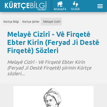
Anasayfa
Sözlük
Kürtçe Bilgi
Kürtçe Şiirler
Melayê Cizîrî
Melayê Cizîrî - Vê Firqetê
Ebter Kirîn (Feryad Ji Destê
Firqetê) Sözleri
Melayê Cizîrî - Vê Firqetê Ebter Kirîn
(Feryad Ji Destê Firqetê) şiirinin Kürtçe
sözleri...