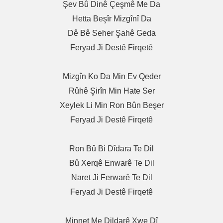
Şev Bû Dinê Çeşmê Me Da
Hetta Beşîr Mizgînî Da
Dê Bê Seher Şahê Geda
Feryad Ji Destê Firqetê
Mizgîn Ko Da Min Ev Qeder
Rûhê Şirîn Min Hate Ser
Xeylek Li Min Ron Bûn Beşer
Feryad Ji Destê Firqetê
Ron Bû Bi Dîdara Te Dil
Bû Xerqê Enwarê Te Dil
Naret Ji Ferwarê Te Dil
Feryad Ji Destê Firqetê
Minnet Me Dildarê Xwe Dî