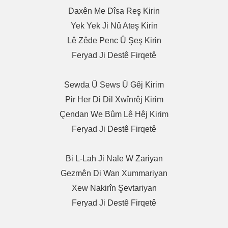
Daxên Me Dîsa Reş Kirin
Yek Yek Ji Nû Ateş Kirin
Lê Zêde Penc Û Şeş Kirin
Feryad Ji Destê Firqetê
Sewda Û Sews Û Gêj Kirim
Pir Her Di Dil Xwînrêj Kirim
Çendan We Bûm Lê Hêj Kirim
Feryad Ji Destê Firqetê
Bi L-Lah Ji Nale W Zariyan
Gezmên Di Wan Xummariyan
Xew Nakirîn Şevtariyan
Feryad Ji Destê Firqetê