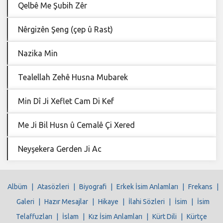
Qelbê Me Şubih Zêr
Nêrgizên Şeng (çep û Rast)
Nazika Min
Tealellah Zehê Husna Mubarek
Min Dî Ji Xeflet Cam Di Kef
Me Ji Bil Husn û Cemalê Çi Xered
Neyşekera Gerden Ji Ac
Albüm
|
Atasözleri
|
Biyografi
|
Erkek İsim Anlamları
|
Frekans
|
Galeri
|
Hazır Mesajlar
|
Hikaye
|
İlahi Sözleri
|
İsim
|
İsim
Telaffuzları
|
İslam
|
Kız İsim Anlamları
|
Kürt Dili
|
Kürtçe