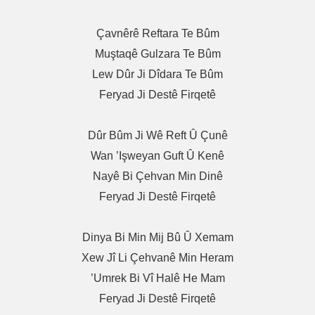
Çavnêrê Reftara Te Bûm
Muştaqê Gulzara Te Bûm
Lew Dûr Ji Dîdara Te Bûm
Feryad Ji Destê Firqetê
Dûr Bûm Ji Wê Reft Û Çunê
Wan ’işweyan Guft Û Kenê
Nayê Bi Çehvan Min Dinê
Feryad Ji Destê Firqetê
Dinya Bi Min Mij Bû Û Xemam
Xew Jî Li Çehvanê Min Heram
’Umrek Bi Vî Halê He Mam
Feryad Ji Destê Firqetê