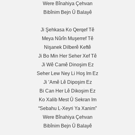
Were Bînahiya Çehvan
Bibînim Bejn Û Balayê
Ji Şehkasa Ko Qerqef Tê
Meya Nûrîn Muşerref Tê
Nişanek Dilberê Keftê
Ji Bo Min Her Seher Xef Tê
Ji Wê Camê Dinoşim Ez
Seher Lew Ney Li Hoş Im Ez
Ji ’amê Lê Dipoşim Ez
Bi Can Her Lê Dikoşim Ez
Ko Xalib Mest Û Sekran Im
“Sebahu L-Xeyri Ya Xanim”
Were Bînahiya Çehvan
Bibînim Bejn Û Balayê