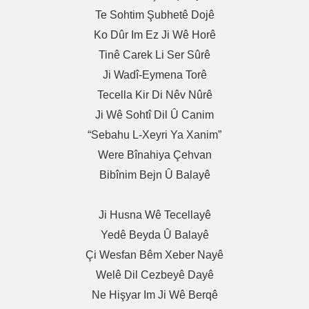
Te Sohtim Şubhetê Dojê
Ko Dûr Im Ez Ji Wê Horê
Tinê Carek Li Ser Sûrê
Ji Wadî-Eymena Torê
Tecella Kir Di Nêv Nûrê
Ji Wê Sohtî Dil Û Canim
“Sebahu L-Xeyri Ya Xanim”
Were Bînahiya Çehvan
Bibînim Bejn Û Balayê
Ji Husna Wê Tecellayê
Yedê Beyda Û Balayê
Çi Wesfan Bêm Xeber Nayê
Welê Dil Cezbeyê Dayê
Ne Hişyar Im Ji Wê Berqê