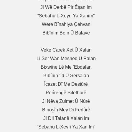
Ji Wê Derbê Pir Êşan Im
“Sebahu L-Xeyri Ya Xanim”
Were Bînahiya Çehvan
Bibînim Bejn Û Balayê
Veke Carek Xet Û Xalan
Li Ser Wan Mesned Û Palan
Bixwîne Lê Me ’ebdalan
Bibînin ’îd Û Sersalan
Îcazet Dî Me Destûrê
Perîrengê Sifethorê
Ji Nêva Zulmet Û Nûrê
Binoşîn Mey Di Ferfûrê
Ji Dil Talanê Xalan Im
“Sebahu L-Xeyri Ya Xan Im”