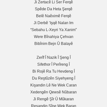
Ji Zertacê Li Ser Ferqê
Spêde Da Heta Şerqê
Belê Naêximê Ferqê
Ji Derbê ’işqê Nalan Im
“Sebahu L-Xeyri Ya Xanim”
Were Bînahiya Çehvan
Bibînim Bejn Û Balayê
Zerîf Î Nazik Î Şeng Î
Sifethor Î Perîreng Î
Bi Rojê Ra Tu Hevdeng Î
Du Reştûzên Siyehyeng Î
Kişandin Lê Ne Wek Caran
Xedengên Qewsê Nûbaran
Ji Rengê Şîr Û Mûkaran
Reşandin Sîne Wek Baran