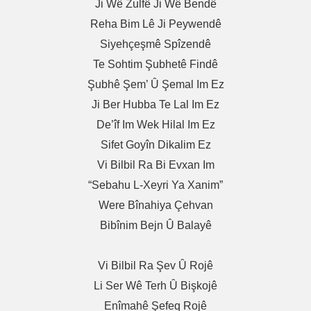
Ji Wê Zulfê Ji Wê Bendê
Reha Bim Lê Ji Peywendê
Siyehçeşmê Spîzendê
Te Sohtim Şubhetê Findê
Şubhê Şem’ Û Şemal Im Ez
Ji Ber Hubba Te Lal Im Ez
De’îf Im Wek Hilal Im Ez
Sifet Goyîn Dikalim Ez
Vi Bilbil Ra Bi Evxan Im
“Sebahu L-Xeyri Ya Xanim”
Were Bînahiya Çehvan
Bibînim Bejn Û Balayê
Vi Bilbil Ra Şev Û Rojê
Li Ser Wê Terh Û Bişkojê
Enîmahê Şefeq Rojê