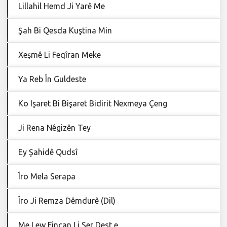
Lillahil Hemd Ji Yarê Me
Şah Bi Qesda Kuştina Min
Xeşmê Li Feqîran Meke
Ya Reb În Guldeste
Ko Işaret Bi Bişaret Bidirit Nexmeya Çeng
Ji Rena Nêgizên Tey
Ey Şahidê Qudsî
Îro Mela Serapa
Îro Ji Remza Dêmdurê (Dil)
Me Lew Fincan Li Ser Dest e