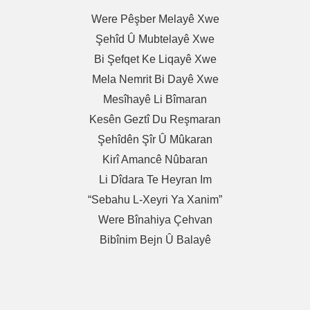
Were Pêşber Melayê Xwe
Şehîd Û Mubtelayê Xwe
Bi Şefqet Ke Liqayê Xwe
Mela Nemrit Bi Dayê Xwe
Mesîhayê Li Bîmaran
Kesên Geztî Du Reşmaran
Şehîdên Şîr Û Mûkaran
Kirî Amancê Nûbaran
Li Dîdara Te Heyran Im
“Sebahu L-Xeyri Ya Xanim”
Were Bînahiya Çehvan
Bibînim Bejn Û Balayê