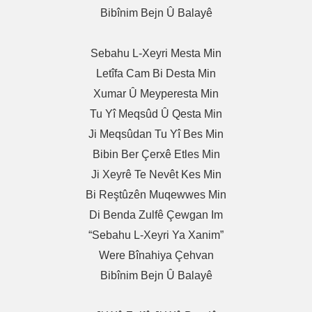
Bibînim Bejn Û Balayê
Sebahu L-Xeyri Mesta Min
Letîfa Cam Bi Desta Min
Xumar Û Meyperesta Min
Tu Yî Meqsûd Û Qesta Min
Ji Meqsûdan Tu Yî Bes Min
Bibin Ber Çerxê Etles Min
Ji Xeyrê Te Nevêt Kes Min
Bi Reştûzên Muqewwes Min
Di Benda Zulfê Çewgan Im
“Sebahu L-Xeyri Ya Xanim”
Were Bînahiya Çehvan
Bibînim Bejn Û Balayê