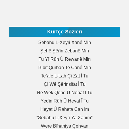
Kürtçe Sözleri
Sebahu L-Xeyri Xanê Min
Şehê Şêrîn Zebanê Min
Tu Yî Rûh Û Rewanê Min
Bibit Qurban Te Canê Min
Te’ale L-Lah Çi Zat Î Tu
Çi Wê Şêrînsifat Î Tu
Ne Wek Qend Û Nebat Î Tu
Yeqîn Rûh Û Heyat Î Tu
Heyat Û Raheta Can Im
“Sebahu L-Xeyri Ya Xanim”
Were Bînahiya Çehvan