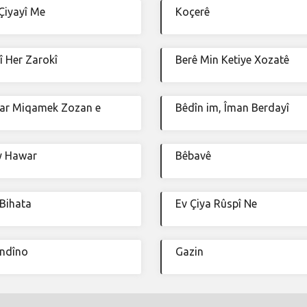
Çiyayî Me
Koçerê
î Her Zarokî
Berê Min Ketiye Xozatê
ar Miqamek Zozan e
Bêdîn im, Îman Berdayî
y Hawar
Bêbavê
Bihata
Ev Çiya Rûspî Ne
ndîno
Gazin