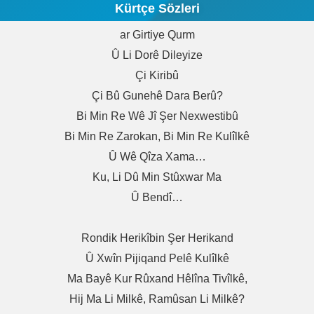
Kürtçe Sözleri
Ar Girtiye Qurm
Û Li Dorê Dileyize
Çi Kiribû
Çi Bû Gunehê Dara Berû?
Bi Min Re Wê Jî Şer Nexwestibû
Bi Min Re Zarokan, Bi Min Re Kulîlkê
Û Wê Qîza Xama…
Ku, Li Dû Min Stûxwar Ma
Û Bendî…
Rondik Herikîbin Şer Herikand
Û Xwîn Pijiqand Pelê Kulîlkê
Ma Bayê Kur Rûxand Hêlîna Tivîlkê,
Hij Ma Li Milkê, Ramûsan Li Milkê?