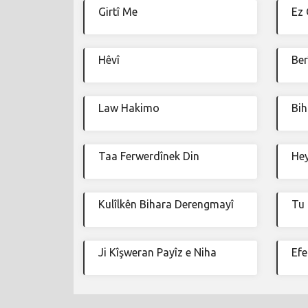
Girtî Me
Ez 
Hêvî
Ber
Law Hakimo
Bih
Taa Ferwerdînek Din
He
Kulîlkên Bihara Derengmayî
Tu 
Ji Kîşweran Payîz e Niha
Efe