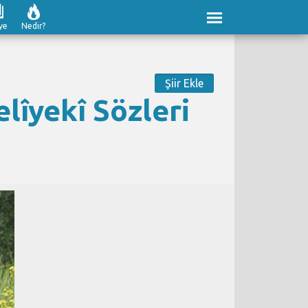
ye
Nedir?
Şiir Ekle
lîyekî Sözleri