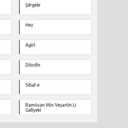
Şêrgele
Hez
Agirî
Dilodîn
Sibat e
Ramûsan Min Veşartin Li
Gelîyekî