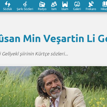
Sözlük
Şarkı Sözleri
Radyo
İsim
İslam
Galeri
Frekans
Hika
ûsan Min Veşartin Li Ge
elîyekî şiirinin Kürtçe sözleri...