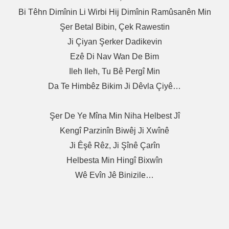
Bi Têhn Dimînin Li Wirbi Hij Dimînin Ramûsanên Min
Şer Betal Bibin, Çek Rawestin
Ji Çiyan Şerker Dadikevin
Ezê Di Nav Wan De Bim
Ileh Ileh, Tu Bê Pergî Min
Da Te Himbêz Bikim Ji Dêvla Çiyê…
Şer De Ye Mîna Min Niha Helbest Jî
Kengî Parzinîn Biwêj Ji Xwînê
Ji Êşê Rêz, Ji Şînê Çarîn
Helbesta Min Hingî Bixwîn
Wê Evîn Jê Binizile…