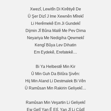
Xwezî, Lewitîn Di Kirêtiyê De
Û Şer Dizî J Ime Xewnên Mîrekî
Li Herêmekê Em Ji Gundekî
Dijmin Jî Bûna Malê Me Pev Dima
Neyariya Me Nedigiha Qewmekî
Kengî Bûya Lev Dihatin
Em Eydekê, Erefatekê…
Bi Ya Helbestê Min Kir
Û Min Guh Da Bilûra Şivên:
Hij Min Aland Li Destmalek Bi Vên
Û Ramûsan Min Rakirin Geliyekî…
Ramûsan Min Veşartin Li Geliyekî
Ew Gelî Yan Ê Elî, Yan Jî Li Cûdî