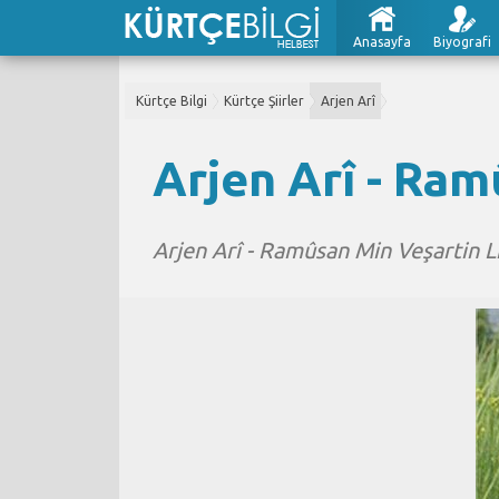
Anasayfa
Biyografi
Kürtçe Bilgi
Kürtçe Şiirler
Arjen Arî
Arjen Arî - Ram
Arjen Arî - Ramûsan Min Veşartin Li G