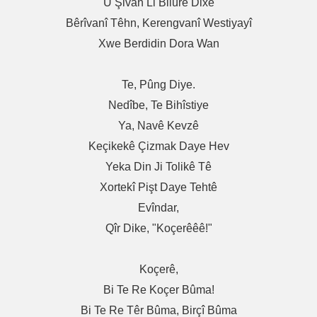
Û Şivan Li Bilûrê Dixe
Bêrîvanî Têhn, Kerengvanî Westiyayî
Xwe Berdidin Dora Wan
Te, Pûng Diye.
Nedîbe, Te Bihîstiye
Ya, Navê Kevzê
Keçikekê Çizmak Daye Hev
Yeka Din Ji Tolikê Tê
Xortekî Pişt Daye Tehtê
Evîndar,
Qîr Dike, "koçerêêê!"
Koçerê,
Bi Te Re Koçer Bûma!
Bi Te Re Têr Bûma, Birçî Bûma