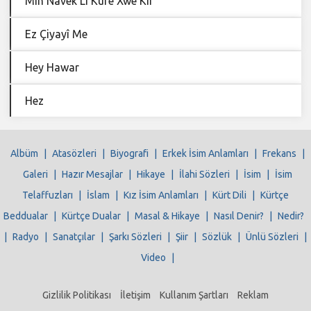
Min Navek Li Kurê Xwe Kir
Ez Çiyayî Me
Hey Hawar
Hez
Albüm
|
Atasözleri
|
Biyografi
|
Erkek İsim Anlamları
|
Frekans
|
Galeri
|
Hazır Mesajlar
|
Hikaye
|
İlahi Sözleri
|
İsim
|
İsim
Telaffuzları
|
İslam
|
Kız İsim Anlamları
|
Kürt Dili
|
Kürtçe
Beddualar
|
Kürtçe Dualar
|
Masal & Hikaye
|
Nasıl Denir?
|
Nedir?
|
Radyo
|
Sanatçılar
|
Şarkı Sözleri
|
Şiir
|
Sözlük
|
Ünlü Sözleri
|
Video
|
Gizlilik Politikası
İletişim
Kullanım Şartları
Reklam