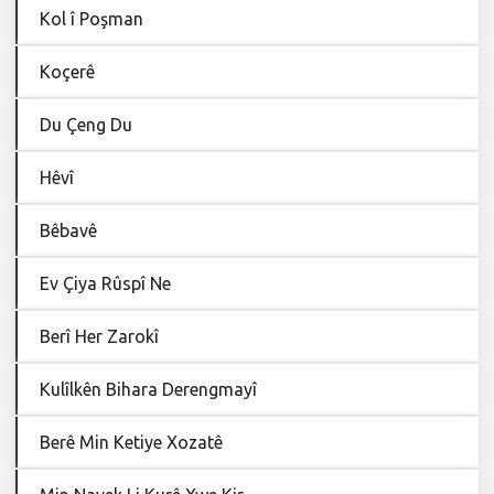
Kol î Poşman
Koçerê
Du Çeng Du
Hêvî
Bêbavê
Ev Çiya Rûspî Ne
Berî Her Zarokî
Kulîlkên Bihara Derengmayî
Berê Min Ketiye Xozatê