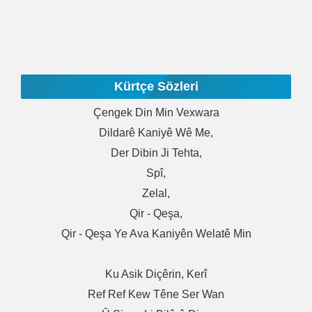
Kürtçe Sözleri
Çengek Din Min Vexwara
Dildarê Kaniyê Wê Me,
Der Dibin Ji Tehta,
Spî,
Zelal,
Qir - Qeşa,
Qir - Qeşa Ye Ava Kaniyên Welatê Min
Ku Asik Diçêrin, Kerî
Ref Ref Kew Têne Ser Wan