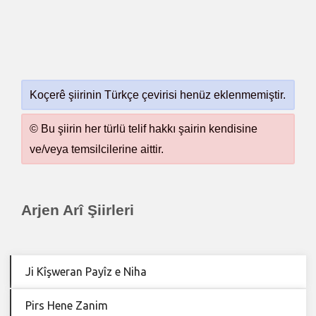
Koçerê şiirinin Türkçe çevirisi henüz eklenmemiştir.
© Bu şiirin her türlü telif hakkı şairin kendisine
ve/veya temsilcilerine aittir.
Arjen Arî Şiirleri
Ji Kîşweran Payîz e Niha
Pirs Hene Zanim