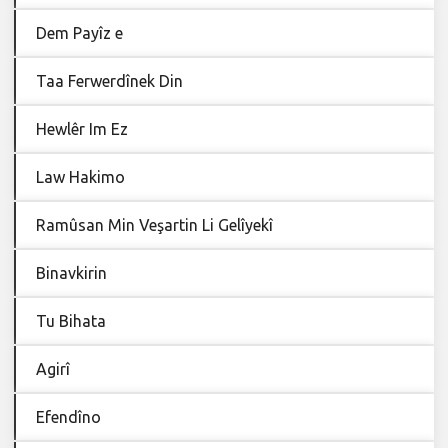
Dem Payîz e
Taa Ferwerdînek Din
Hewlêr Im Ez
Law Hakimo
Ramûsan Min Veşartin Li Gelîyekî
Binavkirin
Tu Bihata
Agirî
Efendîno