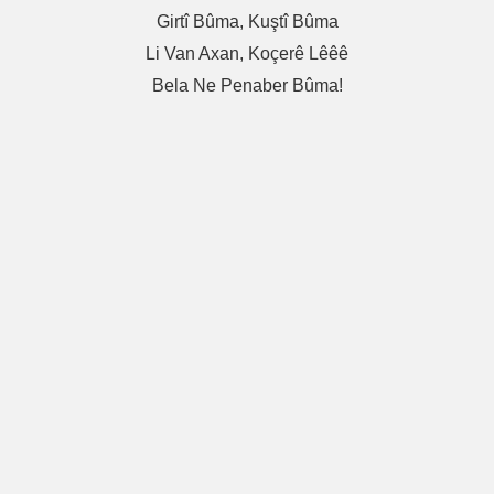
Girtî Bûma, Kuştî Bûma
Li Van Axan, Koçerê Lêêê
Bela Ne Penaber Bûma!