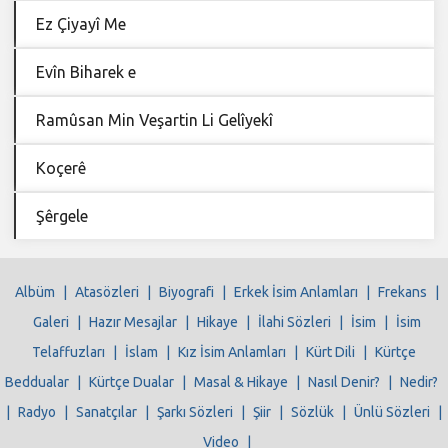
Ez Çiyayî Me
Evîn Biharek e
Ramûsan Min Veşartin Li Gelîyekî
Koçerê
Şêrgele
Albüm
|
Atasözleri
|
Biyografi
|
Erkek İsim Anlamları
|
Frekans
|
Galeri
|
Hazır Mesajlar
|
Hikaye
|
İlahi Sözleri
|
İsim
|
İsim
Telaffuzları
|
İslam
|
Kız İsim Anlamları
|
Kürt Dili
|
Kürtçe
Beddualar
|
Kürtçe Dualar
|
Masal & Hikaye
|
Nasıl Denir?
|
Nedir?
|
Radyo
|
Sanatçılar
|
Şarkı Sözleri
|
Şiir
|
Sözlük
|
Ünlü Sözleri
|
Video
|