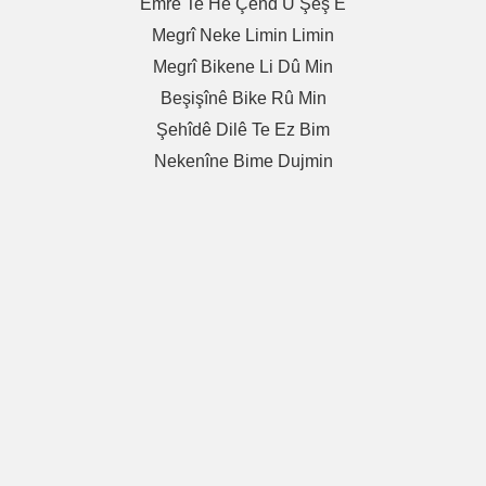
Emrê Te Hê Çend Û Şeş E
Megrî Neke Limin Limin
Megrî Bikene Li Dû Min
Beşişînê Bike Rû Min
Şehîdê Dilê Te Ez Bim
Nekenîne Bime Dujmin