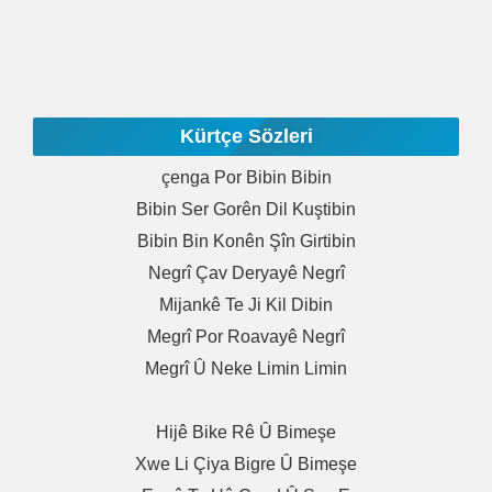
Kürtçe Sözleri
Çenga Por Bibin Bibin
Bibin Ser Gorên Dil Kuştibin
Bibin Bin Konên Şîn Girtibin
Negrî Çav Deryayê Negrî
Mijankê Te Ji Kil Dibin
Megrî Por Roavayê Negrî
Megrî Û Neke Limin Limin
Hijê Bike Rê Û Bimeşe
Xwe Li Çiya Bigre Û Bimeşe