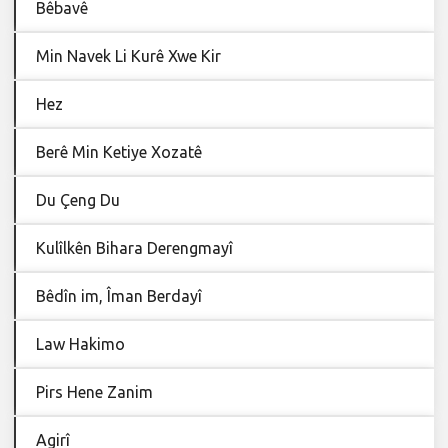
Bêbavê
Min Navek Li Kurê Xwe Kir
Hez
Berê Min Ketiye Xozatê
Du Çeng Du
Kulîlkên Bihara Derengmayî
Bêdîn im, Îman Berdayî
Law Hakimo
Pirs Hene Zanim
Agirî