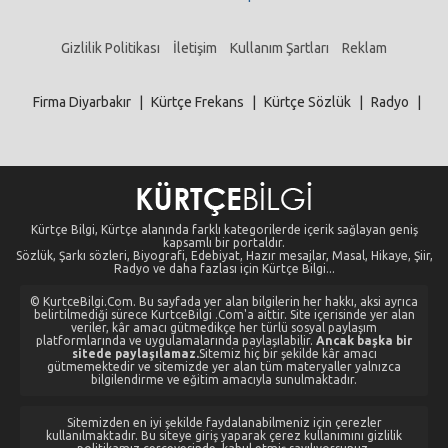
Gizlilik Politikası
İletişim
Kullanım Şartları
Reklam
Firma Diyarbakır
|
Kürtçe Frekans
|
Kürtçe Sözlük
|
Radyo
|
Kürtçe Bilgi, Kürtçe alanında farklı kategorilerde içerik sağlayan geniş
kapsamlı bir portaldır.
Sözlük, Şarkı sözleri, Biyografi, Edebiyat, Hazır mesajlar, Masal, Hikaye, Şiir,
Radyo ve daha fazlası için Kürtçe Bilgi...
© KurtceBilgi.Com. Bu sayfada yer alan bilgilerin her hakkı, aksi ayrıca
belirtilmediği sürece KurtceBilgi .Com'a aittir. Site içerisinde yer alan
veriler, kâr amacı gütmedikçe her türlü sosyal paylaşım
platformlarında ve uygulamalarında paylaşılabilir.
Ancak başka bir
sitede paylaşılamaz.
Sitemiz hiç bir şekilde kâr amacı
gütmemektedir ve sitemizde yer alan tüm materyaller yalnızca
bilgilendirme ve eğitim amacıyla sunulmaktadır.
Sitemizden en iyi şekilde faydalanabilmeniz için çerezler
kullanılmaktadır. Bu siteye giriş yaparak çerez kullanımını gizlilik