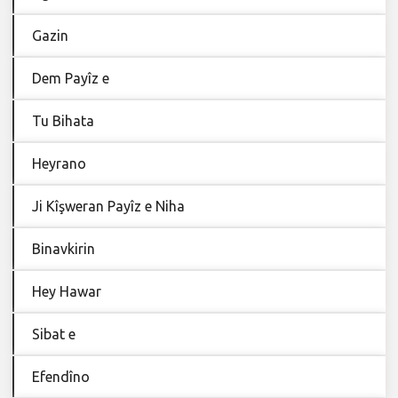
Gazin
Dem Payîz e
Tu Bihata
Heyrano
Ji Kîşweran Payîz e Niha
Binavkirin
Hey Hawar
Sibat e
Efendîno