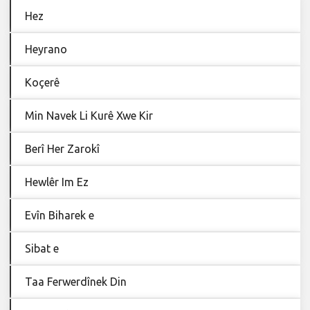
Hez
Heyrano
Koçerê
Min Navek Li Kurê Xwe Kir
Berî Her Zarokî
Hewlêr Im Ez
Evîn Biharek e
Sibat e
Taa Ferwerdînek Din