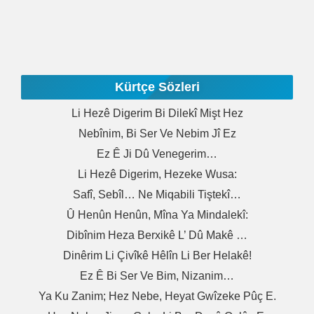
Kürtçe Sözleri
Li Hezê Digerim Bi Dilekî Mişt Hez
Nebînim, Bi Ser Ve Nebim Jî Ez
Ez Ê Ji Dû Venegerim…
Li Hezê Digerim, Hezeke Wusa:
Safî, Sebîl… Ne Miqabili Tiştekî…
Û Henûn Henûn, Mîna Ya Mindalekî:
Dibînim Heza Berxikê L’ Dû Makê …
Dinêrim Li Çivîkê Hêlîn Li Ber Helakê!
Ez Ê Bi Ser Ve Bim, Nizanim…
Ya Ku Zanim; Hez Nebe, Heyat Gwîzeke Pûç E.