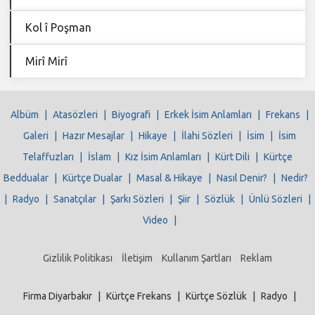
Kol î Poşman
Mirî Mirî
Albüm
|
Atasözleri
|
Biyografi
|
Erkek İsim Anlamları
|
Frekans
|
Galeri
|
Hazır Mesajlar
|
Hikaye
|
İlahi Sözleri
|
İsim
|
İsim
Telaffuzları
|
İslam
|
Kız İsim Anlamları
|
Kürt Dili
|
Kürtçe
Beddualar
|
Kürtçe Dualar
|
Masal & Hikaye
|
Nasıl Denir?
|
Nedir?
|
Radyo
|
Sanatçılar
|
Şarkı Sözleri
|
Şiir
|
Sözlük
|
Ünlü Sözleri
|
Video
|
Gizlilik Politikası
İletişim
Kullanım Şartları
Reklam
Firma Diyarbakır
|
Kürtçe Frekans
|
Kürtçe Sözlük
|
Radyo
|