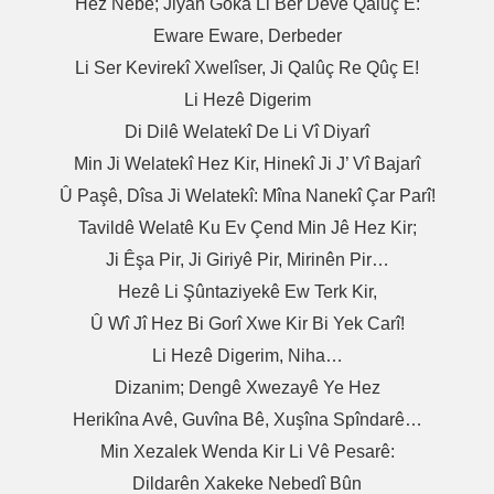
Hez Nebe; Jiyan Goka Li Ber Devê Qalûç E:
Eware Eware, Derbeder
Li Ser Kevirekî Xwelîser, Ji Qalûç Re Qûç E!
Li Hezê Digerim
Di Dilê Welatekî De Li Vî Diyarî
Min Ji Welatekî Hez Kir, Hinekî Ji J’ Vî Bajarî
Û Paşê, Dîsa Ji Welatekî: Mîna Nanekî Çar Parî!
Tavildê Welatê Ku Ev Çend Min Jê Hez Kir;
Ji Êşa Pir, Ji Giriyê Pir, Mirinên Pir…
Hezê Li Şûntaziyekê Ew Terk Kir,
Û Wî Jî Hez Bi Gorî Xwe Kir Bi Yek Carî!
Li Hezê Digerim, Niha…
Dizanim; Dengê Xwezayê Ye Hez
Herikîna Avê, Guvîna Bê, Xuşîna Spîndarê…
Min Xezalek Wenda Kir Li Vê Pesarê:
Dildarên Xakeke Nebedî Bûn