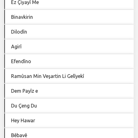
Ez Çiyayî Me
Binavkirin
Dilodîn
Agirî
Efendîno
Ramûsan Min Veşartin Li Gelîyekî
Dem Payîz e
Du Çeng Du
Hey Hawar
Bêbavê