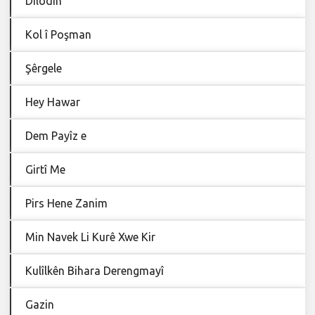
Dilodîn
Kol î Poşman
Şêrgele
Hey Hawar
Dem Payîz e
Girtî Me
Pirs Hene Zanim
Min Navek Li Kurê Xwe Kir
Kulîlkên Bihara Derengmayî
Gazin