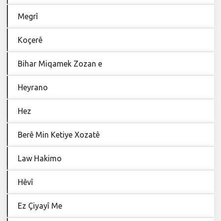
Megrî
Koçerê
Bihar Miqamek Zozan e
Heyrano
Hez
Berê Min Ketiye Xozatê
Law Hakimo
Hêvî
Ez Çiyayî Me