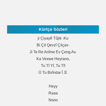
Kürtçe Sözleri
Ji Çiyayê Tûjik -ku
Bi Çil Qevzî Çilçav-
Ji Te Re Anîme Ev Çeng Av.
Ka Vexwe Heyrano,
Tu Tî Yî, Tu Tî!
Û Tu Birîndar Î Jî.
Heyy
Raaa
Nooo