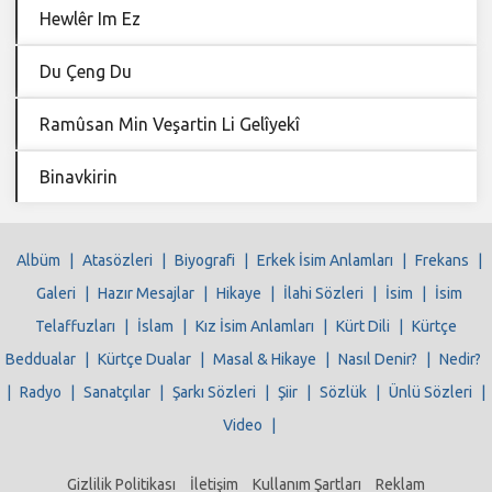
Hewlêr Im Ez
Du Çeng Du
Ramûsan Min Veşartin Li Gelîyekî
Binavkirin
Albüm
|
Atasözleri
|
Biyografi
|
Erkek İsim Anlamları
|
Frekans
|
Galeri
|
Hazır Mesajlar
|
Hikaye
|
İlahi Sözleri
|
İsim
|
İsim
Telaffuzları
|
İslam
|
Kız İsim Anlamları
|
Kürt Dili
|
Kürtçe
Beddualar
|
Kürtçe Dualar
|
Masal & Hikaye
|
Nasıl Denir?
|
Nedir?
|
Radyo
|
Sanatçılar
|
Şarkı Sözleri
|
Şiir
|
Sözlük
|
Ünlü Sözleri
|
Video
|
Gizlilik Politikası
İletişim
Kullanım Şartları
Reklam