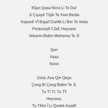
Kîjan Şopa Nicis Li Te Da!
Ji Çiyayê Tûjik Te Xwe Berda
Xopanê Vî Bajarî Dahfik Li Ber Te Veda
Pezkoviyê Cûdî, Heyrano
Nikarim Bidim Melhema Te Jî
Şerr
Vaaa
Nooo
Zelal, Ava Qirr Qeşa
Çeng Bi Çeng Bidim Te Jî,
Tu Tî Yî, Tu Tî!
Heyrano,
Tu Têhn Î Li Qurtek Azadî!