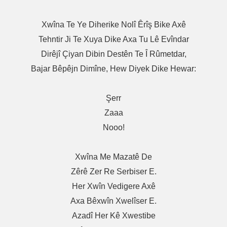
Xwîna Te Ye Diherike Nolî Êrîş Bike Axê
Tehntir Ji Te Xuya Dike Axa Tu Lê Evîndar
Dirêjî Çiyan Dibin Destên Te Î Rûmetdar,
Bajar Bêpêjn Dimîne, Hew Diyek Dike Hewar:
Şerr
Zaaa
Nooo!
Xwîna Me Mazatê De
Zêrê Zer Re Serbiser E.
Her Xwîn Vedigere Axê
Axa Bêxwîn Xwelîser E.
Azadî Her Kê Xwestibe